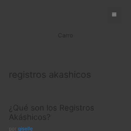
Saltar
al
Menú
contenido
Carro
registros akashicos
¿Qué son los Registros
Akáshicos?
por
giselle