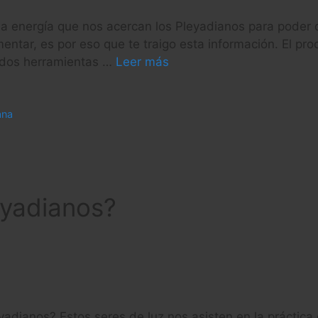
a energía que nos acercan los Pleyadianos para poder d
entar, es por eso que te traigo esta información. El pr
e dos herramientas …
Leer más
ana
eyadianos?
eyadianos? Estos seres de luz nos asisten en la prácti