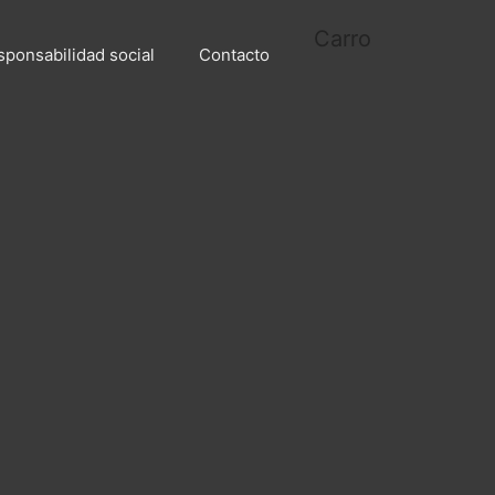
Carro
sponsabilidad social
Contacto