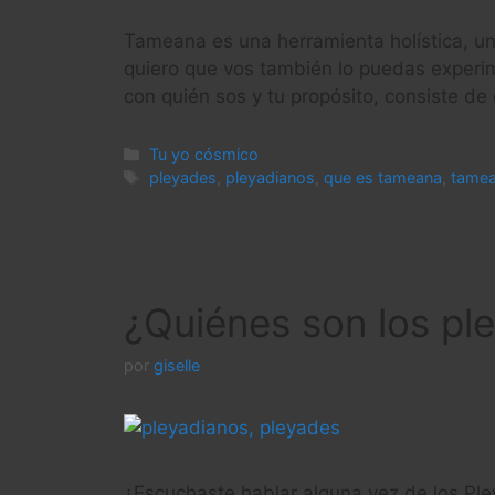
Tameana es una herramienta holística, un
quiero que vos también lo puedas experim
con quién sos y tu propósito, consiste d
Categorías
Tu yo cósmico
Etiquetas
pleyades
,
pleyadianos
,
que es tameana
,
tame
¿Quiénes son los pl
por
giselle
¿Escuchaste hablar alguna vez de los Pl