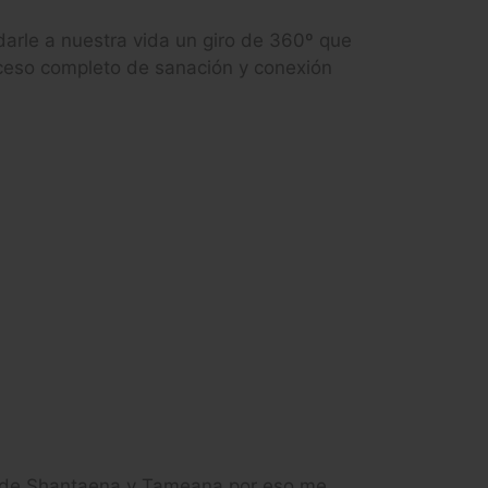
arle a nuestra vida un giro de 360º que
oceso completo de sanación y conexión
ca de Shantaena y Tameana por eso me