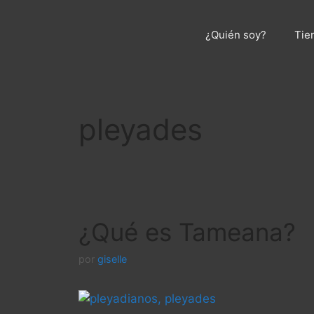
Saltar
al
¿Quién soy?
Tie
contenido
pleyades
¿Qué es Tameana?
por
giselle