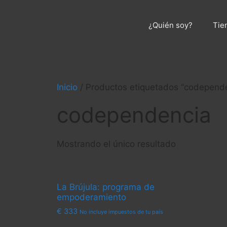
Saltar
al
¿Quién soy?
Tie
contenido
Inicio
/ Productos etiquetados “codepend
codependencia
Mostrando el único resultado
La Brújula: programa de
empoderamiento
€
333
No incluye impuestos de tu país